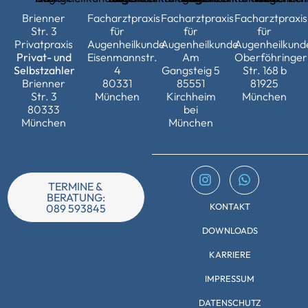
Brienner
Facharztpraxis
Facharztpraxis
Facharztpraxis
Str. 3
für
für
für
Privatpraxis
Augenheilkunde
Augenheilkunde
Augenheilkund
Privat- und
Eisenmannstr.
Am
Oberföhringer
Selbstzahler
4
Gangsteig 5
Str. 168 b
Brienner
80331
85551
81925
Str. 3
München
Kirchheim
München
80333
bei
München
München
TERMINE &
BERATUNG:
KONTAKT
089 593845
DOWNLOADS
KARRIERE
IMPRESSUM
DATENSCHUTZ