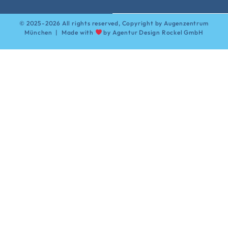
© 2025-2026 All rights reserved, Copyright by Augenzentrum
München | Made with
by
Agentur Design Rockel GmbH