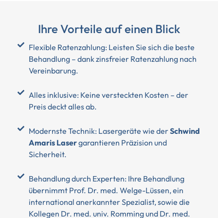
Ihre Vorteile auf einen Blick
2
Flexible Ratenzahlung: Leisten Sie sich die beste
Behandlung – dank zinsfreier Ratenzahlung nach
Mi
Vereinbarung.
Au
Er
M
Alles inklusive: Keine versteckten Kosten – der
ko
Preis deckt alles ab.
wi
ge
Modernste Technik: Lasergeräte wie der
Schwind
St
Amaris Laser
garantieren Präzision und
Sicherheit.
Behandlung durch Experten: Ihre Behandlung
übernimmt Prof. Dr. med. Welge-Lüssen, ein
international anerkannter Spezialist, sowie die
Kollegen Dr. med. univ. Romming und Dr. med.