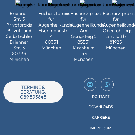
Brienner
Facharztpraxis
Facharztpraxis
Facharztpraxis
Str. 3
für
für
für
Privatpraxis
Augenheilkunde
Augenheilkunde
Augenheilkund
Privat- und
Eisenmannstr.
Am
Oberföhringer
Selbstzahler
4
Gangsteig 5
Str. 168 b
Brienner
80331
85551
81925
Str. 3
München
Kirchheim
München
80333
bei
München
München
TERMINE &
BERATUNG:
KONTAKT
089 593845
DOWNLOADS
KARRIERE
IMPRESSUM