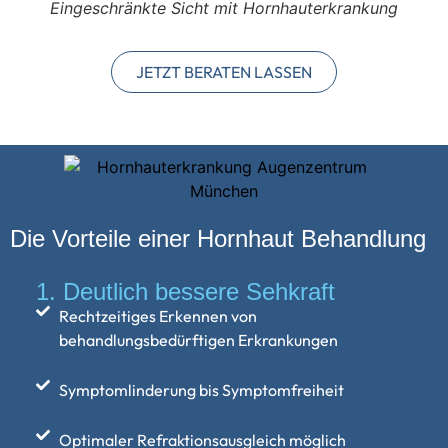
Eingeschränkte Sicht mit Hornhauterkrankung
JETZT BERATEN LASSEN
Die Vorteile einer Hornhaut Behandlung
1. Deutlich bessere Sehkraft
2
L
Rechtzeitiges Erkennen von
behandlungsbedürftigen Erkrankungen
Is
Au
Mü
Symptomlinderung bis Symptomfreiheit
sc
Ka
Optimaler Refraktionsausgleich möglich