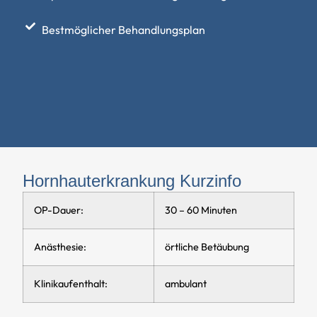
si
Pa
Bestmöglicher Behandlungsplan
Hornhauterkrankung Kurzinfo
OP-Dauer:
30 – 60 Minuten
Anästhesie:
örtliche Betäubung
Klinikaufenthalt:
ambulant