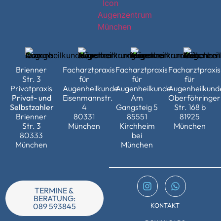
Brienner
Facharztpraxis
Facharztpraxis
Facharztpraxis
Str. 3
für
für
für
Privatpraxis
Augenheilkunde
Augenheilkunde
Augenheilkund
Privat- und
Eisenmannstr.
Am
Oberföhringer
Selbstzahler
4
Gangsteig 5
Str. 168 b
Brienner
80331
85551
81925
Str. 3
München
Kirchheim
München
80333
bei
München
München
TERMINE &
BERATUNG:
KONTAKT
089 593845